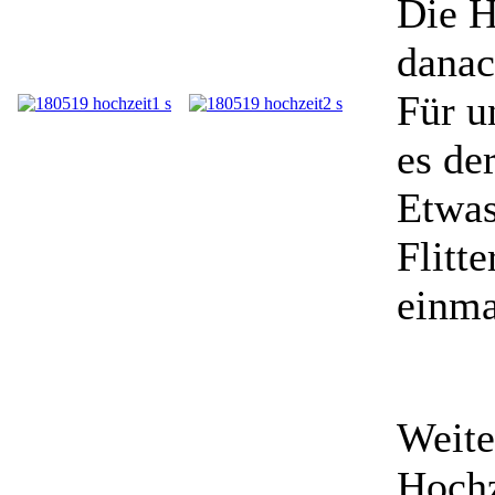
Die H
danac
Für u
es de
Etwas
Flitt
einma
Weite
Hochz