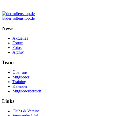
News
Aktuelles
Forum
Fotos
Archiv
Team
Über uns
Mitglieder
Training
Kalender
Mitgliederbereich
Links
Clubs & Vereine
Verwandte Links