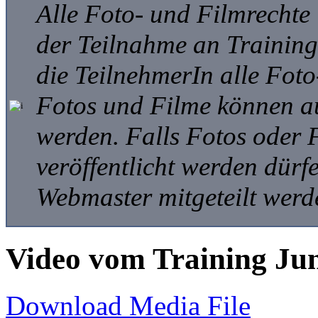
Alle Foto- und Filmrechte
der Teilnahme an Trainings
die TeilnehmerIn alle Foto
Fotos und Filme können auf
werden. Falls Fotos oder 
veröffentlicht werden dür
Webmaster mitgeteilt werd
Video vom Training Jun
Download Media File