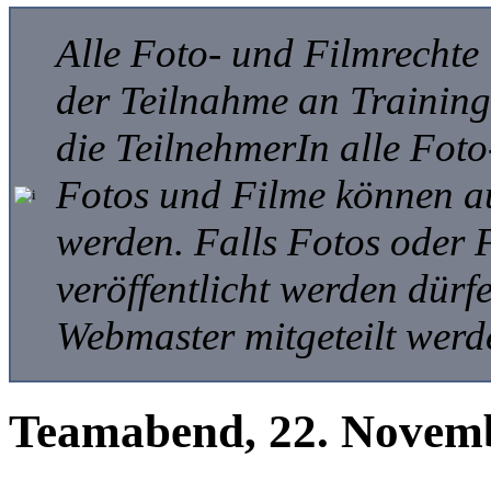
Alle Foto- und Filmrechte
der Teilnahme an Trainings
die TeilnehmerIn alle Foto
Fotos und Filme können auf
werden. Falls Fotos oder 
veröffentlicht werden dür
Webmaster mitgeteilt werd
Teamabend, 22. Novem