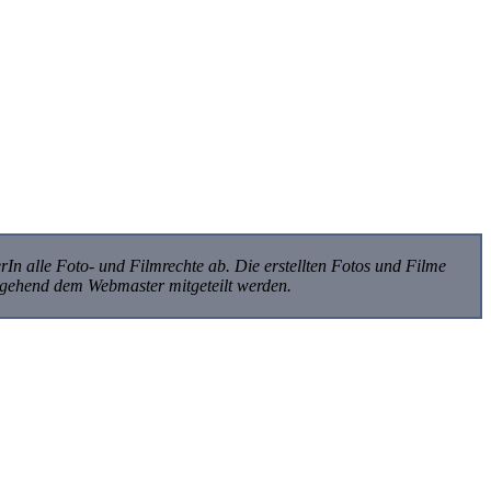
rIn alle Foto- und Filmrechte ab. Die erstellten Fotos und Filme
umgehend dem Webmaster mitgeteilt werden.