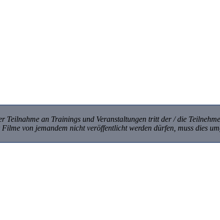
r Teilnahme an Trainings und Veranstaltungen tritt der / die Teilnehme
er Filme von jemandem nicht veröffentlicht werden dürfen, muss dies 