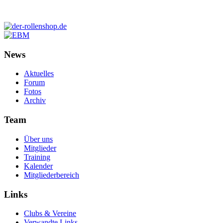
News
Aktuelles
Forum
Fotos
Archiv
Team
Über uns
Mitglieder
Training
Kalender
Mitgliederbereich
Links
Clubs & Vereine
Verwandte Links