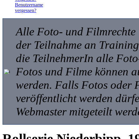
Benutzername
vergessen?
Alle Foto- und Filmrechte
der Teilnahme an Trainings
die TeilnehmerIn alle Foto
Fotos und Filme können auf
werden. Falls Fotos oder 
veröffentlicht werden dür
Webmaster mitgeteilt werd
Rollserie Niederbipp, 1