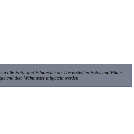
rIn alle Foto- und Filmrechte ab. Die erstellten Fotos und Filme
umgehend dem Webmaster mitgeteilt werden.