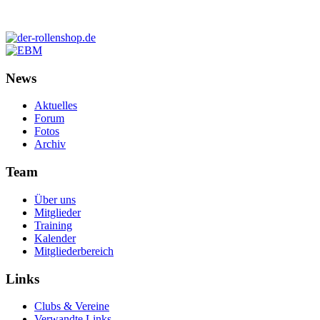
News
Aktuelles
Forum
Fotos
Archiv
Team
Über uns
Mitglieder
Training
Kalender
Mitgliederbereich
Links
Clubs & Vereine
Verwandte Links