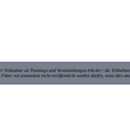
r Teilnahme an Trainings und Veranstaltungen tritt der / die Teilnehme
er Filme von jemandem nicht veröffentlicht werden dürfen, muss dies 