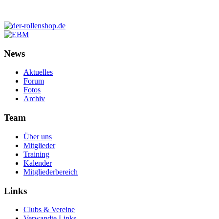
News
Aktuelles
Forum
Fotos
Archiv
Team
Über uns
Mitglieder
Training
Kalender
Mitgliederbereich
Links
Clubs & Vereine
Verwandte Links