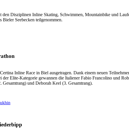
mit den Disziplinen Inline Skating, Schwimmen, Mountainbike und Lauf
as Bieler Seebecken teilgenommen.
rathon
rtina Inline Race in Biel ausgetragen. Dank einem neuen Teilnehmerre
i der Elite-Kategorie gewannen die Italiener Fabio Francolino und Ro
(2. Gesamtrang) und Deborah Keel (3. Gesamtrang).
ukhin
Niederbipp