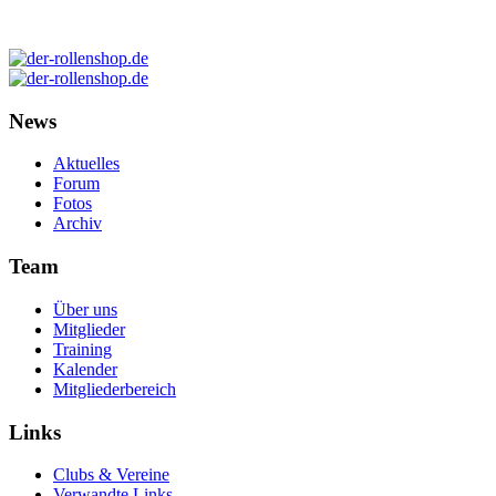
News
Aktuelles
Forum
Fotos
Archiv
Team
Über uns
Mitglieder
Training
Kalender
Mitgliederbereich
Links
Clubs & Vereine
Verwandte Links