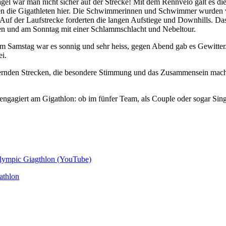
l war man nicht sicher auf der Strecke! Mit dem Rennvelo galt es die 
en die Gigathleten hier. Die Schwimmerinnen und Schwimmer wurden vo
uf der Laufstrecke forderten die langen Aufstiege und Downhills. Das
en und am Sonntag mit einer Schlammschlacht und Nebeltour.
m Samstag war es sonnig und sehr heiss, gegen Abend gab es Gewitter
i.
ordernden Strecken, die besondere Stimmung und das Zusammensein mac
gagiert am Gigathlon: ob im fünfer Team, als Couple oder sogar Singl
Olympic Giagthlon (YouTube)
athlon