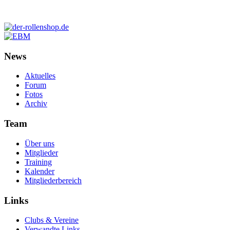
News
Aktuelles
Forum
Fotos
Archiv
Team
Über uns
Mitglieder
Training
Kalender
Mitgliederbereich
Links
Clubs & Vereine
Verwandte Links