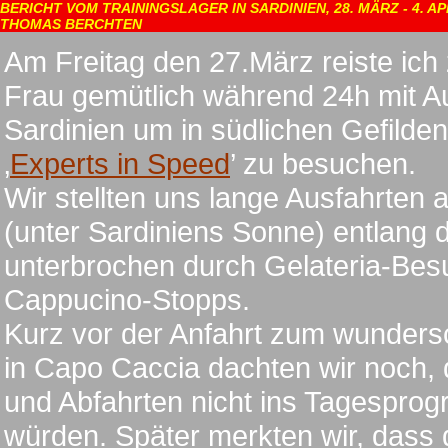
BERICHT VOM TRAININGSLAGER IN SARDINIEN, 28. MÄRZ - 4. AP
THOMAS BERCHTEN
Am Freitag den 27.März reiste ic
Frau gemütlich während 24h mit A
Sardinien um in südlichen Gefilde
‚
Experts in Speed
’ zu besuchen.
Wir stellten uns lange Ausfahrten 
(unter Sardiniens Sonne) entlang d
unterbrochen durch Gelateria-Bes
Cappucino-Stopps.
Kurz vor der Anfahrt zum wunders
in Capo Caccia dachten wir noch, 
und Abfahrten nicht ins Tagespro
würden. Später merkten wir, dass