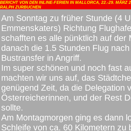
BERICHT VON DEN INLINE-FERIEN IN MALLORCA, 22.-29. MÄRZ 
RALPH ZURBUCHEN
Am Sonntag zu früher Stunde (4 Uh
Emmenskaters) Richtung Flughafen 
schafften es alle pünktlich auf de
danach die 1.5 Stunden Flug nach
Bustransfer in Angriff.
Im super schönen und noch fast au
machten wir uns auf, das Städtch
genügend Zeit, da die Delegation 
Österreicherinnen, und der Rest D
sollte.
Am Montagmorgen ging es dann los
Schleife von ca. 60 Kilometern zu 