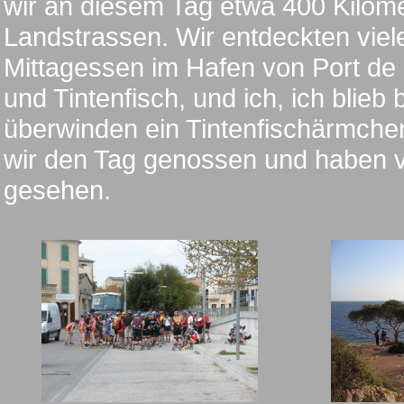
wir an diesem Tag etwa 400 Kilom
Landstrassen. Wir entdeckten vie
Mittagessen im Hafen von Port de 
und Tintenfisch, und ich, ich blieb
überwinden ein Tintenfischärmch
wir den Tag genossen und haben v
gesehen.