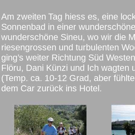
Am zweiten Tag hiess es, eine loc
Sonnenbad in einer wunderschönen
wunderschöne Sineu, wo wir die M
riesengrossen und turbulenten W
ging’s weiter Richtung Süd Westen,
Flöru, Dani Künzi und Ich wagten
(Temp. ca. 10-12 Grad, aber fühlte 
dem Car zurück ins Hotel.