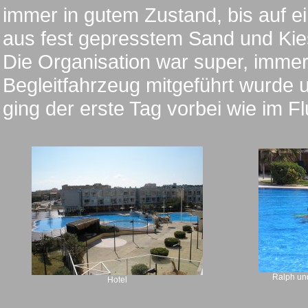
immer in gutem Zustand, bis auf e
aus fest gepresstem Sand und Kie
Die Organisation war super, imme
Begleitfahrzeug mitgeführt wurde 
ging der erste Tag vorbei wie im Fl
Ralph und
Hotel