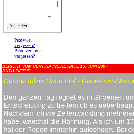
Angemeldet bleiben
Passwort
vergessen?
Benutzername
vergessen?