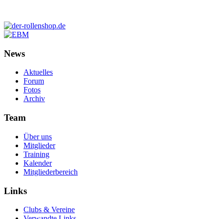
News
Aktuelles
Forum
Fotos
Archiv
Team
Über uns
Mitglieder
Training
Kalender
Mitgliederbereich
Links
Clubs & Vereine
Verwandte Links