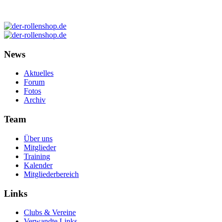
News
Aktuelles
Forum
Fotos
Archiv
Team
Über uns
Mitglieder
Training
Kalender
Mitgliederbereich
Links
Clubs & Vereine
Verwandte Links